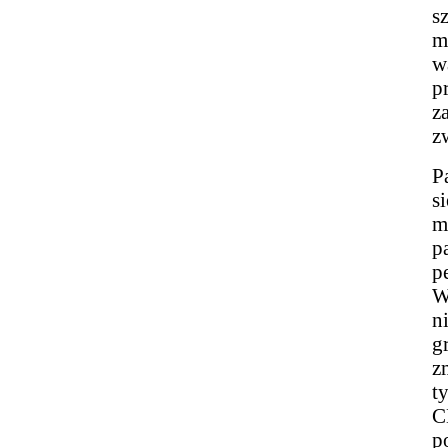
s
m
w
p
z
z
P
s
m
p
p
W
n
g
z
t
C
p