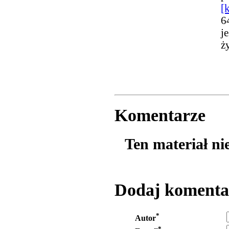
[k
6
j
ż
Komentarze
Ten materiał ni
Dodaj komenta
*
Autor
*