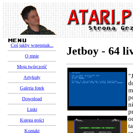
Coś jakby wstępniak...
Jetboy - 64 li
O mnie
Moja twórczość
"
Artykuły
d
Galeria fotek
m
p
Download
n
Linki
p
o
Księga gości
t
Kontakt
s