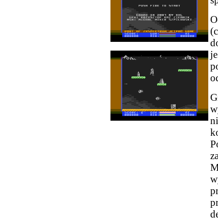
O
(
d
j
p
o
G
w
n
k
P
z
M
w
p
p
d