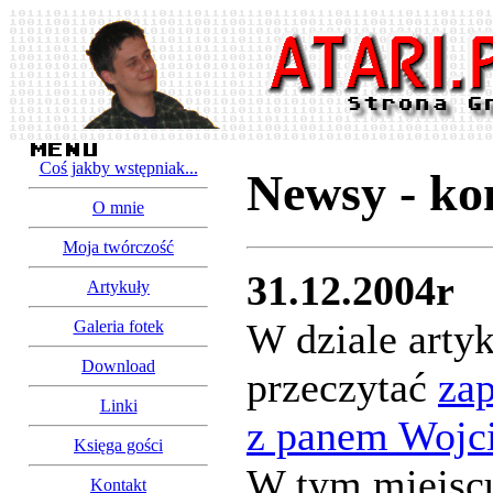
Coś jakby wstępniak...
Newsy - ko
O mnie
Moja twórczość
31.12.2004r
Artykuły
W dziale arty
Galeria fotek
Download
przeczytać
za
Linki
z panem Wojc
Księga gości
W tym miejsc
Kontakt