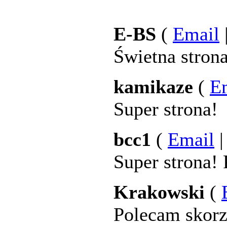
E-BS
(
Email
Świetna stron
kamikaze
(
E
Super strona!
bcc1
(
Email
Super strona!
Krakowski
(
Polecam skorz