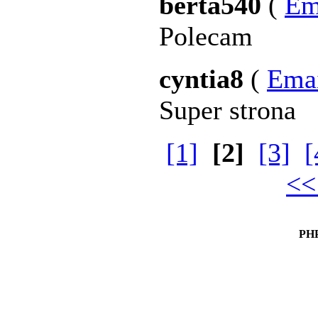
berta540
(
Em
Polecam
cyntia8
(
Ema
Super strona
[1]
[2]
[3]
[
<<
PHP