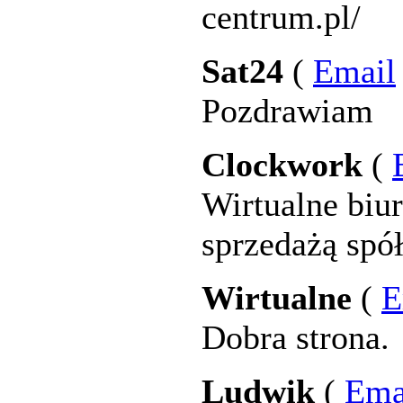
centrum.pl/
Sat24
(
Email
Pozdrawiam
Clockwork
(
Wirtualne biu
sprzedażą spó
Wirtualne
(
E
Dobra strona.
Ludwik
(
Ema