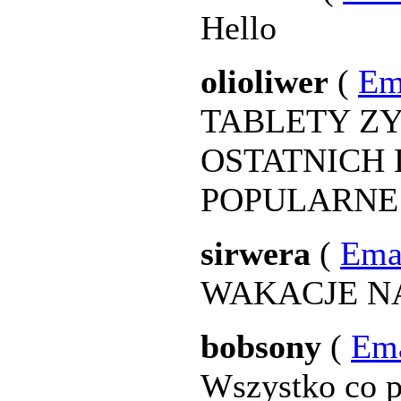
Hello
olioliwer
(
Em
TABLETY Z
OSTATNICH 
POPULARNE 
sirwera
(
Ema
WAKACJE N
bobsony
(
Ema
Wszystko co p