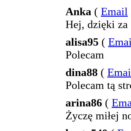
Anka
(
Email
Hej, dzięki za
alisa95
(
Emai
Polecam
dina88
(
Emai
Polecam tą st
arina86
(
Ema
Życzę miłej n