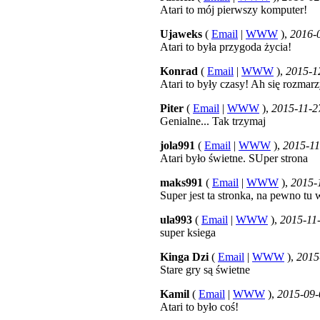
Atari to mój pierwszy komputer!
Ujaweks
(
Email
|
WWW
),
2016-
Atari to była przygoda życia!
Konrad
(
Email
|
WWW
),
2015-1
Atari to były czasy! Ah się rozmarz
Piter
(
Email
|
WWW
),
2015-11-2
Genialne... Tak trzymaj
jola991
(
Email
|
WWW
),
2015-11
Atari było świetne. SUper strona
maks991
(
Email
|
WWW
),
2015-
Super jest ta stronka, na pewno tu 
ula993
(
Email
|
WWW
),
2015-11
super ksiega
Kinga Dzi
(
Email
|
WWW
),
2015
Stare gry są świetne
Kamil
(
Email
|
WWW
),
2015-09-
Atari to było coś!