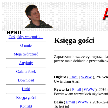
Coś jakby wstępniak...
Księga gości
O mnie
Moja twórczość
Zapraszam do szczerego wyrażania s
przeze mnie dokładnie przeanalizo
Artykuły
Galeria fotek
Olgierd
(
Email
|
WWW
),
2016-0
Download
Uwielbiam Atari!
Linki
Rywwcia
(
Email
|
WWW
),
2016-
Pozdrawiam wszystkich użytkownik
Księga gości
Basia
(
Email
|
WWW
),
2016-02-1
Kontakt
To jest to!